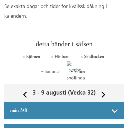
Se exakta dagar och tider för kvällsskidåkning i
kalendern.
detta händer i säfsen
= Björnen
= För barn
= Skidbacken
= Sommar
= Vinter
3 - 9 augusti (Vecka 32)
mån 3/8