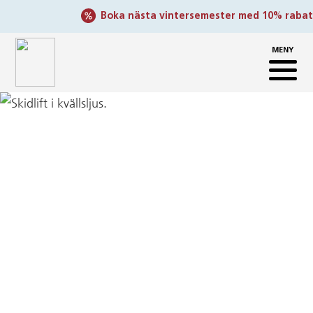
- 
Boka nästa vintersemester med 10% rabatt
MENY