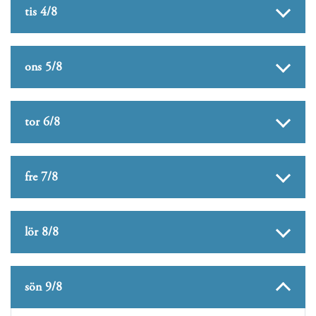
tis 4/8
ons 5/8
tor 6/8
fre 7/8
lör 8/8
sön 9/8