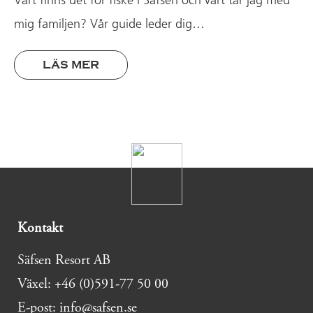
Vart finns det för fiske i Säfsen och vart tar jag med
mig familjen? Vår guide leder dig…
LÄS MER
Kontakt
Säfsen Resort AB
Växel: +46 (0)591-77 50 00
E-post: info@safsen.se