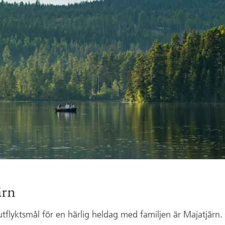
ärn
utflyktsmål för en härlig heldag med familjen är Majatjärn. I