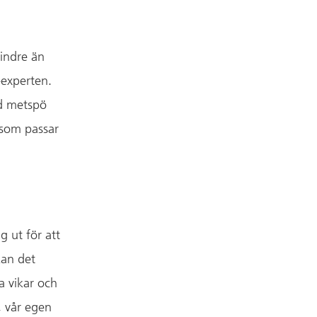
mindre än
eexperten.
d metspö
e som passar
g ut för att
kan det
 vikar och
, vår egen