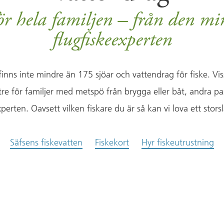
ör hela familjen – från den min
flugfiskeexperten
finns inte mindre än 175 sjöar och vattendrag för fiske. Vi
tre för familjer med metspö från brygga eller båt, andra pa
perten. Oavsett vilken fiskare du är så kan vi lova ett stors
Säfsens fiskevatten
Fiskekort
Hyr fiskeutrustning