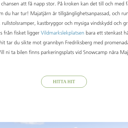
r chansen att få napp stor. På kroken kan det till och med 
 du har tur! Majatjärn är tillgänglighetsanpassad, och run
 rullstolsramper, kastbryggor och mysiga vindskydd och grill
s från fisket ligger
Vildmarkslekplatsen
bara ett stenkast hä
it tar du sikte mot grannbyn Fredriksberg med promenadav
ill ni ta bilen finns parkeringsplats vid Snowcamp nära Maj
HITTA HIT