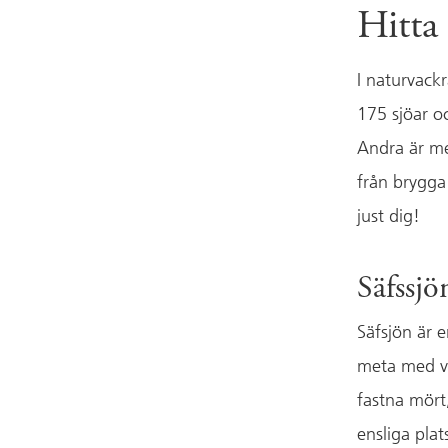
Hitta 
I naturvack
175 sjöar o
Andra är m
från brygga 
just dig!
Säfssjö
Säfsjön är 
meta med va
fastna mört
ensliga pla