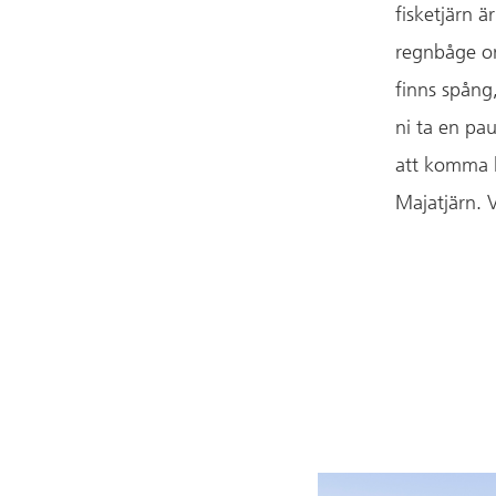
fisketjärn ä
regnbåge om
finns spång,
ni ta en pau
att komma h
Majatjärn. V