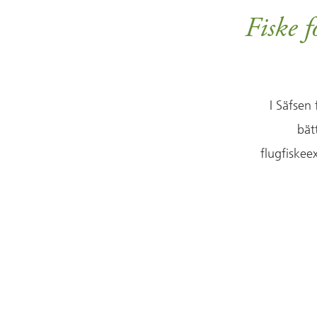
Fiske f
I Säfsen 
bät
flugfiskeex