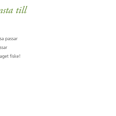
sta till
ssa passar
ssar
laget fiske!