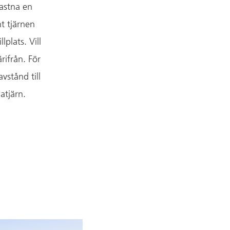
fastna en
t tjärnen
plats. Vill
rifrån. För
stånd till
atjärn.