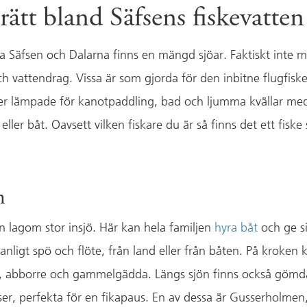
rätt bland Säfsens fiskevatten
ra Säfsen och Dalarna finns en mängd sjöar. Faktiskt inte 
ch vattendrag. Vissa är som gjorda för den inbitne flugfisk
er lämpade för kanotpaddling, bad och ljumma kvällar me
eller båt. Oavsett vilken fiskare du är så finns det ett fisk
n
en lagom stor insjö. Här kan hela familjen
hyra båt
och ge si
nligt spö och flöte, från land eller från båten. På kroken 
, abborre och gammelgädda. Längs sjön finns också gömda
tser, perfekta för en fikapaus. En av dessa är Gusserholmen