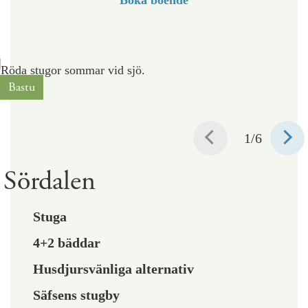
Boka boende
Bastu
1
/6
Sördalen
Stuga
4+2 bäddar
Husdjursvänliga alternativ
Säfsens stugby