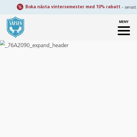
- senast 30 s
Boka nästa vintersemester med 10% rabatt
MENY