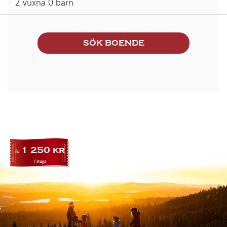
2
vuxna
0
barn
1 250
kr
fr.
/ stuga