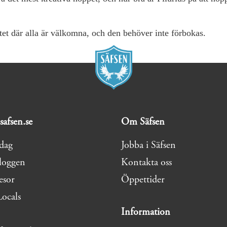
itet där alla är välkomna, och den behöver inte förbokas.
safsen.se
Om Säfsen
idag
Jobba i Säfsen
loggen
Kontakta oss
esor
Öppettider
Locals
Information