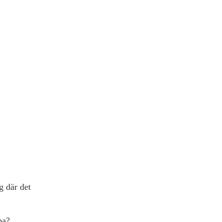
g där det
pa?