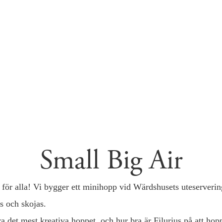
Small Big Air
för alla! Vi bygger ett minihopp vid Wärdshusets uteserverin
s och skojas.
 det mest kreativa hoppet, och hur bra är Filurius på att hop