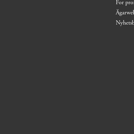
For pro
Ägarwe
Nyhets