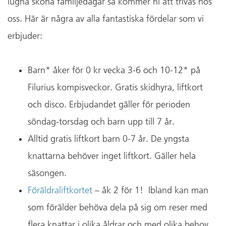
lugna sköna familjedagar så kommer ni att trivas hos
oss. Här är några av alla fantastiska fördelar som vi
erbjuder:
Barn* åker för 0 kr vecka 3-6 och 10-12* på
Filurius kompisveckor. Gratis skidhyra, liftkort
och disco. Erbjudandet gäller för perioden
söndag-torsdag och barn upp till 7 år.
Alltid gratis liftkort barn 0-7 år. De yngsta
knattarna behöver inget liftkort. Gäller hela
säsongen.
Föräldraliftkortet
– åk 2 för 1! Ibland kan man
som förälder behöva dela på sig om reser med
flera knattar i olika åldrar och med olika behov.